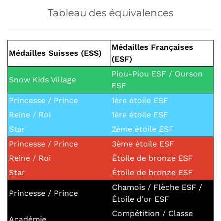
Tableau des équivalences
Médailles Françaises
Médailles Suisses (ESS)
(ESF)
Piou-Piou ESF / Ourson
Snow Kids Village
ESF
Princesse / Prince
1ère étoile ESF
Reine / Roi
1ère étoile ESF
Star
2ème étoile ESF
Princesse / Prince
3ème étoile ESF
Reine / Roi
Étoile de bronze ESF
Star
Étoile de bronze ESF
Chamois / Flèche ESF /
Princesse / Prince
Étoile d'or ESF
Compétition / Classe
Académie